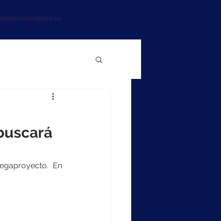
oletín inmobiliario
 buscará
egaproyecto. En 