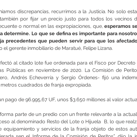
íamos discrepancias, recurrimos a la Justicia. No solo est
 también por fijar un precio justo para todos los vecinos d
cuente o normal en las expropiaciones, que,
 esperamos se 
ia determine. Lo que se defina es importante para nosotr
ija precedentes que pueden servir para que los afectado
jo el gerente inmobiliario de Maratué, Felipe Lizana.
fectó al citado lote fue ordenada para el Fisco por Decret
ras Públicas en noviembre de 2020. La Comisión de Peritos
ro, Andrés Echeverría y Sergio Órdenes- fijó una indemn
2 metros cuadrados de franja expropiada.
un pago de 96.995,67 UF, unos $3.650 millones al valor actua
forma parte de un predio con un frente relevante a la actual
so al denominado Resto del Lote o Hijuela  B, lo que realza 
e equipamiento y servicios de la franja objeto de estos auto
rada sen el Informe de la Comisión de Peritos”, dijo la in