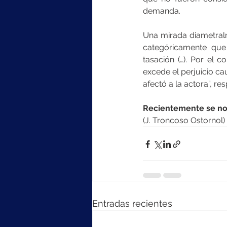
demanda.
Una mirada diametralm
categóricamente que 
tasación (…). Por el 
excede el perjuicio c
afectó a la actora”, re
Recientemente se nomb
(J. Troncoso Ostornol)
Entradas recientes