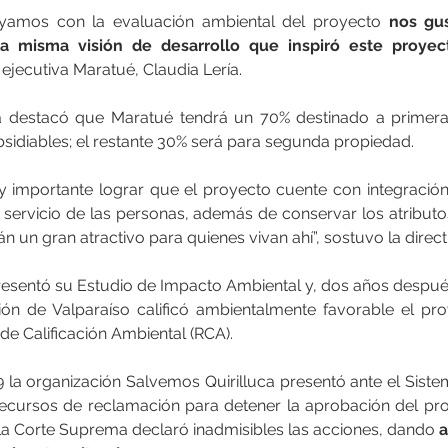
yamos con la evaluación ambiental del proyecto
 nos gus
a misma visión de desarrollo que inspiró este proyec
 ejecutiva Maratué, Claudia Lería.
a destacó que Maratué tendrá un 70% destinado a primera 
sidiables; el restante 30% será para segunda propiedad.
 importante lograr que el proyecto cuente con integración 
 al servicio de las personas, además de conservar los atribut
án un gran atractivo para quienes vivan ahí”, sostuvo la direct
resentó su Estudio de Impacto Ambiental y, dos años después
ón de Valparaíso calificó ambientalmente favorable el pr
e Calificación Ambiental (RCA).
 la organización Salvemos Quirilluca presentó ante el Siste
ecursos de reclamación para detener la aprobación del proy
 la Corte Suprema declaró inadmisibles las acciones, dando 
a