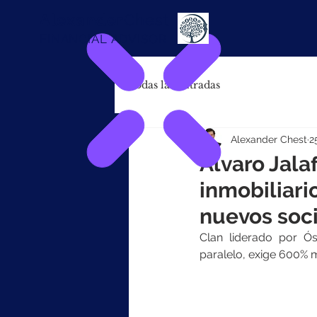
Alexander
Chest
FINANCIAL ADVISOR
Todas las entradas
Alexander Chest
2
Álvaro Jala
inmobiliari
nuevos soc
Clan liderado por Ós
paralelo, exige 600% 