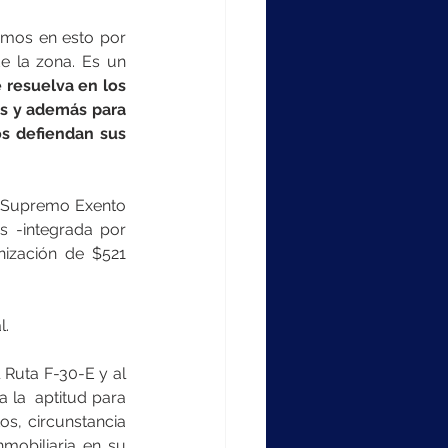
amos en esto por 
e la zona. Es un 
resuelva en los 
os y además para 
s defiendan sus 
o Supremo Exento 
 -integrada por 
ización de $521 
l.
 Ruta F-30-E y al 
la  aptitud para 
s, circunstancia 
mobiliaria en su 