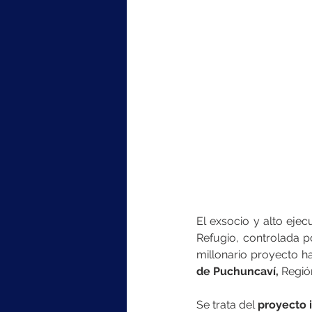
El exsocio y alto ejecu
Refugio, controlada p
millonario proyecto h
de Puchuncaví,
 Regió
Se trata del
 proyecto 