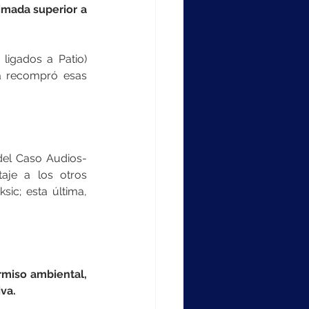
imada superior a 
ligados a Patio) 
a recompró esas 
del Caso Audios-
aje a los otros 
ic; esta última, 
rmiso ambiental, 
iva.