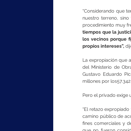
“Considerando que ten
nuestro terreno, sino
procedimiento muy fre
tiempos que la justic
los vecinos porque f
propios intereses”,
 di
La expropiación que a
del Ministerio de Ob
Gustavo Eduardo Pice
millones por los57.34
Pero el privado exige 
“El retazo expropiado 
camino público de acce
fines comerciales y d
que no fueron conside