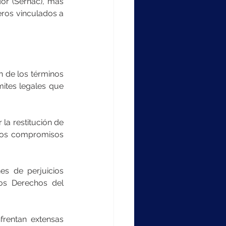
r (Sernac), más 
ros vinculados a 
 de los términos 
ites legales que 
a restitución de 
los compromisos 
s de perjuicios 
os Derechos del 
rentan extensas 