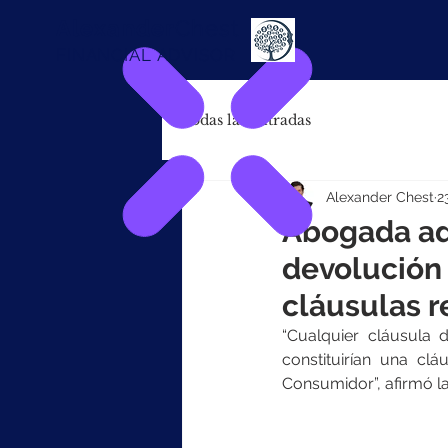
Alexander
Chest
FINANCIAL ADVISOR
Todas las entradas
Alexander Chest
2
Abogada ad
devolución 
cláusulas r
“Cualquier cláusula 
constituirían una cl
Consumidor”, afirmó 