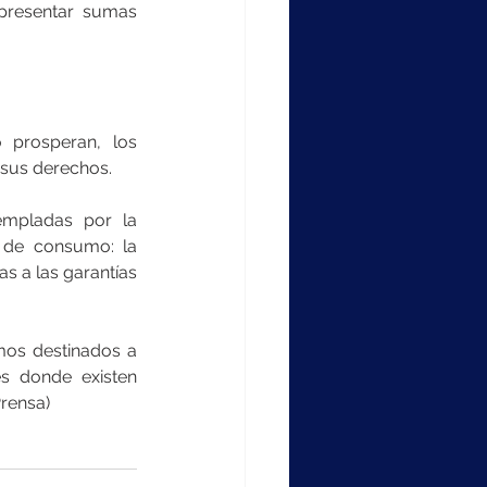
resentar sumas 
prosperan, los 
 sus derechos.
empladas por la 
s de consumo: la 
s a las garantías 
os destinados a 
es donde existen 
Prensa)