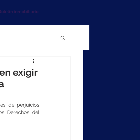
oletín inmobiliario
n exigir
a
s de perjuicios 
os Derechos del 