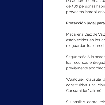
De acuerdo con antec
de 380 personas habrí
proyectos inmobiliarios
Protección legal par
Macarena Díaz de Vald
establecidos en los c
resguardan los derech
Según señaló la acadé
los recursos entrega
previamente acordado
“Cualquier cláusula 
constituirían una cl
Consumidor”, afirmó.
Su análisis cobra re