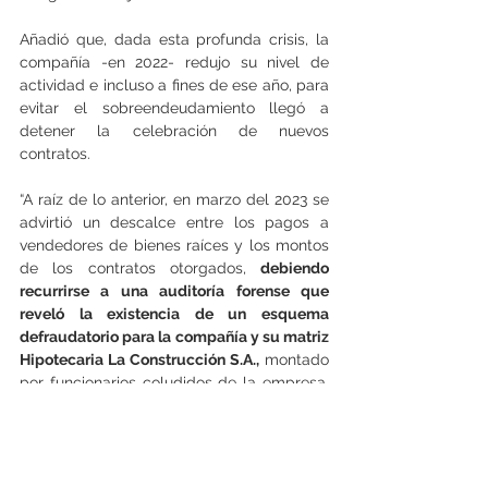
Añadió que, dada esta profunda crisis, la 
compañía -en 2022- redujo su nivel de 
actividad e incluso a fines de ese año, para 
evitar el sobreendeudamiento llegó a 
detener la celebración de nuevos 
contratos.
“A raíz de lo anterior, en marzo del 2023 se 
advirtió un descalce entre los pagos a 
vendedores de bienes raíces y los montos 
de los contratos otorgados, 
debiendo 
recurrirse a una auditoría forense que 
reveló la existencia de un esquema 
defraudatorio para la compañía y su matriz 
Hipotecaria La Construcción S.A.,
 montado 
por funcionarios coludidos de la empresa, 
derivando en el reconocimiento de una 
mayor deuda consolidada en torno a las 
73.000 Unidades de Fomento y la 
consiguiente pérdida patrimonial”, detalló 