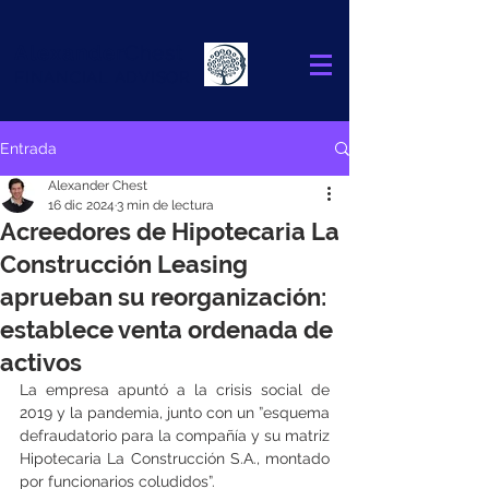
Alexander
Chest
FINANCIAL ADVISOR
Entrada
Alexander Chest
16 dic 2024
3 min de lectura
Acreedores de Hipotecaria La
Construcción Leasing
aprueban su reorganización:
establece venta ordenada de
activos
La empresa apuntó a la crisis social de 
2019 y la pandemia, junto con un ”esquema 
defraudatorio para la compañía y su matriz 
Hipotecaria La Construcción S.A., montado 
por funcionarios coludidos”.