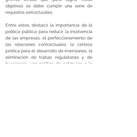
objetivos se debe cumplir una serie de 
requisitos estructurales.
Entre estos, destacó la importancia de la 
política pública para reducir la insolvencia 
de las empresas, el perfeccionamiento de 
las relaciones contractuales, la certeza 
jurídica para el desarrollo de inversiones, la 
eliminación de trabas regulatorias y de 
burocracia, una política de estímulos a la 
inversión privada y a la contratación, la 
elaboración de una agenda digital y un 
plan de retorno para iniciar la reactivación 
basado en protocolos sanitarios, como el 
que ya ha puesto en marcha la industria 
de la construcción.