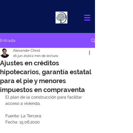
Alexander
Chest
FINANCIAL ADVISOR
Entrada
Alexander Chest
16 jun 2020
2 min de lectura
Ajustes en créditos
hipotecarios, garantía estatal
para el pie y menores
impuestos en compraventa
El plan de la construcción para facilitar 
acceso a vivienda.
Fuente: La Tercera
Fecha: 15.06.2020