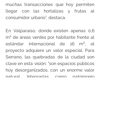
muchas transacciones que hoy permiten 
llegar con las hortalizas y frutas al 
consumidor urbano”, destaca.
En Valparaíso, donde existen apenas 0,6 
m² de áreas verdes por habitante frente al 
estándar internacional de 16 m², el 
proyecto adquiere un valor especial. Para 
Serrano, las quebradas de la ciudad son 
clave en esta visión: “son espacios públicos 
hoy desorganizados, con un enorme valor 
natural. Integrarlas como patrimonio 
productivo y ambiental requiere un plan de 
carácter épico, con inversión, manejo 
cultural y compromiso ciudadano”.
Aunque todavía se encuentra en fase 
exploratoria, el concepto de “ciudad 
comestible” busca abrir la discusión sobre 
el futuro urbano. “La idea es poner estos 
temas en la mesa del futuro”, concluyó 