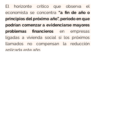
El horizonte crítico que observa el 
economista se concentra 
“a fin de año o 
principios del próximo año”, período en que 
podrían comenzar a evidenciarse mayores 
problemas financieros
 en empresas 
ligadas a vivienda social si los próximos 
llamados no compensan la reducción 
aplicada este año.
Plazos y condiciones de acceso
Para el experto, el problema no es solo el 
recorte, sino también la velocidad con que 
se implementa. "
Mi visión es que esto está 
siendo muy abrupto
. Esta transición, de ir 
dejando el DS49, llamémoslo así, 
tradicional, hacia un esquema nuevo… 
tiene 
que ser mucho más gradual
", señala.
El llamado 2026 
también endurece las 
condiciones de acceso
. Las constructoras 