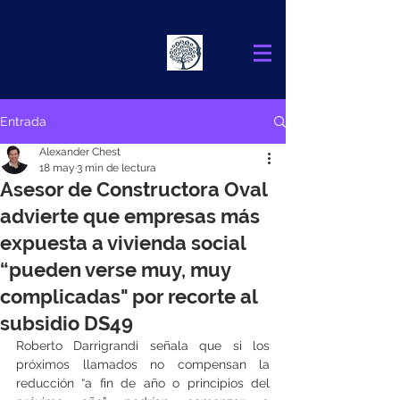
Alexander
Chest
FINANCIAL ADVISOR
Entrada
Alexander Chest
18 may
3 min de lectura
Asesor de Constructora Oval
advierte que empresas más
expuesta a vivienda social
“pueden verse muy, muy
complicadas" por recorte al
subsidio DS49
Roberto Darrigrandi señala que si los 
próximos llamados no compensan la 
reducción “a fin de año o principios del 