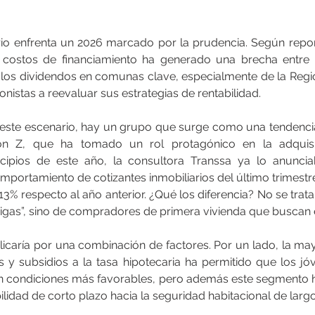
rio enfrenta un 2026 marcado por la prudencia. Según report
s costos de financiamiento ha generado una brecha entre 
e los dividendos en comunas clave, especialmente de la Regió
onistas a reevaluar sus estrategias de rentabilidad.
 este escenario, hay un grupo que surge como una tendenci
ón Z, que ha tomado un rol protagónico en la adquisic
incipios de este año, la consultora Transsa ya lo anuncia
mportamiento de cotizantes inmobiliarios del último trimestre
3% respecto al año anterior. ¿Qué los diferencia? No se trata 
igas”, sino de compradores de primera vivienda que buscan e
icaría por una combinación de factores. Por un lado, la mayo
es y subsidios a la tasa hipotecaria ha permitido que los jó
n condiciones más favorables, pero además este segmento 
bilidad de corto plazo hacia la seguridad habitacional de larg