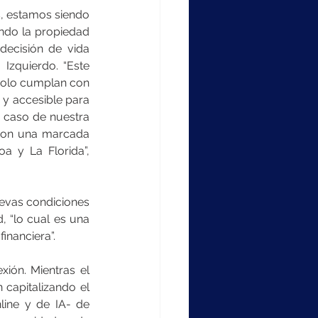
s, estamos siendo 
ndo la propiedad 
decisión de vida 
Izquierdo. “Este 
solo cumplan con 
y accesible para 
l caso de nuestra 
con una marcada 
 y La Florida”, 
evas condiciones 
 “lo cual es una 
inanciera”.
ión. Mientras el 
capitalizando el 
ine y de IA- de 