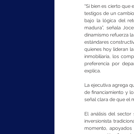
“Si bien es cierto que 
testigos de un cambio
bajo la lógica del re
madura”, señala Jocel
dinamismo refuerza la
estándares constructi
quienes hoy lideran la
inmobiliaria, los co
preferencia por dep
explica.
La ejecutiva agrega q
de financiamiento y lo
señal clara de que el 
El análisis del secto
inversionista tradici
momento, apoyados p