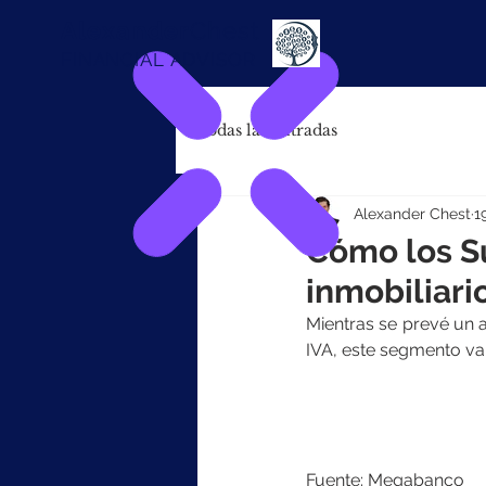
Alexander
Chest
FINANCIAL ADVISOR
Todas las entradas
Alexander Chest
1
Cómo los S
inmobiliari
Mientras se prevé un aj
IVA, este segmento va
Fuente: Megabanco