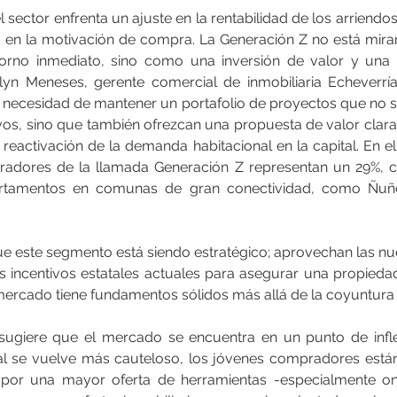
el sector enfrenta un ajuste en la rentabilidad de los arriendo
 en la motivación de compra. La Generación Z no está mira
torno inmediato, sino como una inversión de valor y una 
yn Meneses, gerente comercial de inmobiliaria Echeverría 
 necesidad de mantener un portafolio de proyectos que no 
vos, sino que también ofrezcan una propuesta de valor clara 
 reactivación de la demanda habitacional en la capital. En e
mpradores de la llamada Generación Z representan un 29%, 
artamentos en comunas de gran conectividad, como Ñuñoa
ue este segmento está siendo estratégico; aprovechan las nu
s incentivos estatales actuales para asegurar una propiedad,
mercado tiene fundamentos sólidos más allá de la coyuntura f
r sugiere que el mercado se encuentra en un punto de inflex
onal se vuelve más cauteloso, los jóvenes compradores están 
or una mayor oferta de herramientas -especialmente onl