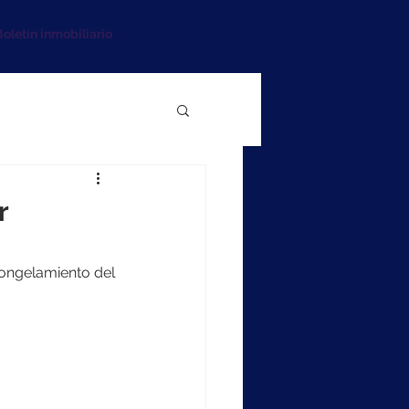
oletín inmobiliario
r
congelamiento del 