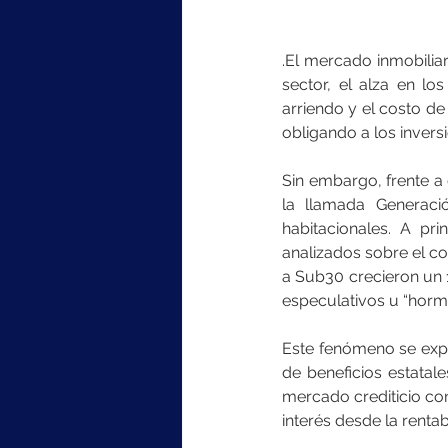
.El mercado inmobilia
sector, el alza en lo
arriendo y el costo d
obligando a los inversi
Sin embargo, frente a
la llamada Generaci
habitacionales. A pr
analizados sobre el co
a Sub30 crecieron un 1
especulativos u “horm
Este fenómeno se expl
de beneficios estatal
mercado crediticio co
interés desde la renta