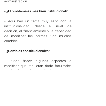
administración.
- ¿El problema es más bien institucional?
- Aquí hay un tema muy serio con la 
institucionalidad, desde el nivel de 
decisión, el financiamiento y la capacidad 
de modificar las normas. Son muchos 
cambios.
- ¿Cambios constitucionales?
- Puede haber algunos aspectos a 
modificar que requieran darle facultades 
de decisión a alguna estructura que hoy 
día no las tiene, y eso puede ser 
constitucional.
- Si el diagnóstico estaba claro, ¿por qué 
no se avanzó antes en esas reformas?
Porque nosotros teníamos que estar 