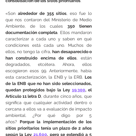
consolidación de los sitios prioritarios
.
«Son 
alrededor de 355 sitios
, eso fue lo 
que nos contaron del Ministerio de Medio 
Ambiente, de los cuales 
350 tienen 
documentación completa
. Ellos mandaron 
caracterizar a cada uno y saben en qué 
condiciones está cada uno. Muchos de 
ellos, no tengo la cifra, 
han desaparecido o 
han construido encima de ellos
, están 
degradados, etcétera. Ahora, ellos 
escogieron esos 99. Anteriormente, había 
esta caracterización, la ENB y la ERB. 
Los 
de la ENB que no han sido seleccionados, 
quedan protegidos bajo la Ley 
19.300
, el 
Artículo 11 letra D
, durante cinco años, que 
significa que cualquier actividad dentro o 
cercana a ellos va a evaluación de impacto 
ambiental. ¿Por qué digo por 5 
años? 
Porque la implementación de los 
sitios prioritarios tenía un plazo de 2 años 
según la Ley 
21.600
, pero se extendió a 5 