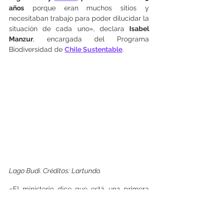
años
 porque eran muchos sitios y 
necesitaban trabajo para poder dilucidar la 
situación de cada uno», declara 
Isabel 
Manzur
, encargada del Programa 
Biodiversidad de 
Chile Sustentable
.
Lago Budi. Créditos: Lartundo.
«El ministerio dice que está una primera 
etapa, que van a venir otras etapas, 
pero 
sabemos que con los cambios de 
gobierno las otras etapas no 