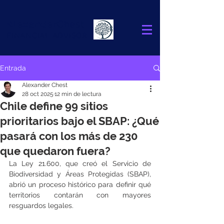
Alexander
Chest
FINANCIAL ADVISOR
Entrada
Alexander Chest
28 oct 2025
12 min de lectura
Chile define 99 sitios
prioritarios bajo el SBAP: ¿Qué
pasará con los más de 230
que quedaron fuera?
La Ley 21.600, que creó el Servicio de 
Biodiversidad y Áreas Protegidas (SBAP), 
abrió un proceso histórico para definir qué 
territorios contarán con mayores 
resguardos legales.