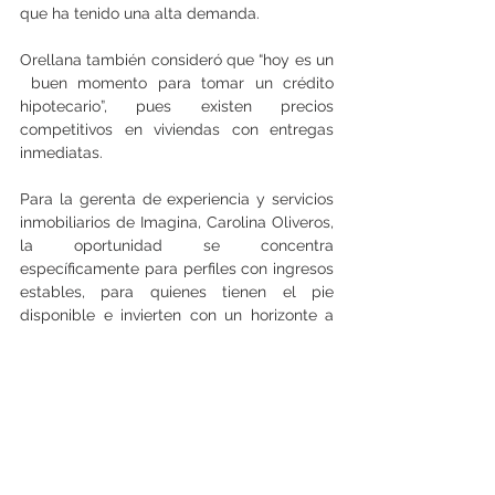
que ha tenido una alta demanda.
Orellana también consideró que “hoy es un 
 buen momento para tomar un crédito 
hipotecario”, pues existen precios 
competitivos en viviendas con entregas 
inmediatas.
Para la gerenta de experiencia y servicios 
inmobiliarios de Imagina, Carolina Oliveros, 
la oportunidad se concentra 
específicamente para perfiles con ingresos 
estables, para quienes tienen el pie 
disponible e invierten con un horizonte a 
largo plazo.
La ejecutiva recomendó no inclinarse por 
adquirir un crédito “si aún necesitas reunir 
más pie, ordenar tu endeudamiento o tu 
historial de pago, o si dependes de que las 
tasas bajen unas décimas adicionales para 