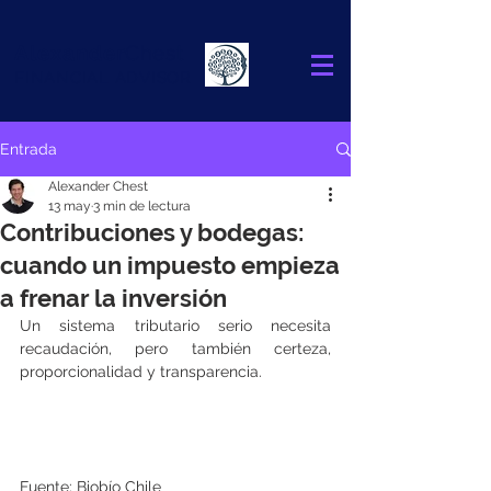
Alexander
Chest
FINANCIAL ADVISOR
Entrada
Alexander Chest
13 may
3 min de lectura
Contribuciones y bodegas:
cuando un impuesto empieza
a frenar la inversión
Un sistema tributario serio necesita 
recaudación, pero también certeza, 
proporcionalidad y transparencia.
Fuente: Biobío Chile