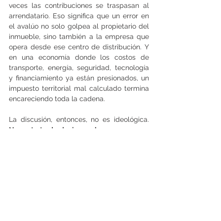
veces las contribuciones se traspasan al 
arrendatario. Eso significa que un error en 
el avalúo no solo golpea al propietario del 
inmueble, sino también a la empresa que 
opera desde ese centro de distribución. Y 
en una economía donde los costos de 
transporte, energía, seguridad, tecnología 
y financiamiento ya están presionados, un 
impuesto territorial mal calculado termina 
encareciendo toda la cadena.
La discusión, entonces, no es ideológica. 
No se trata de decir que las empresas no 
deben pagar impuestos. Deben pagarlos. 
Pero deben pagar lo que corresponde, no 
más que eso
. Un sistema tributario serio 
necesita recaudación, pero también 
certeza, proporcionalidad y transparencia. 
Si una bodega está sobreavaluada, el 
efecto no es neutro: sube el costo 
operacional, disminuye el margen, se 