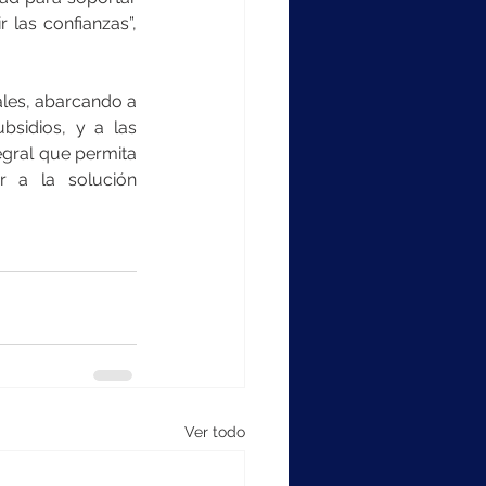
 las confianzas”, 
les, abarcando a 
sidios, y a las 
egral que permita 
 a la solución 
Ver todo