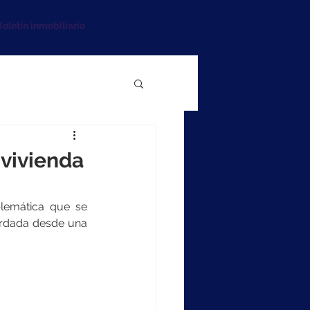
oletín inmobiliario
 vivienda
blemática que se 
ordada desde una 