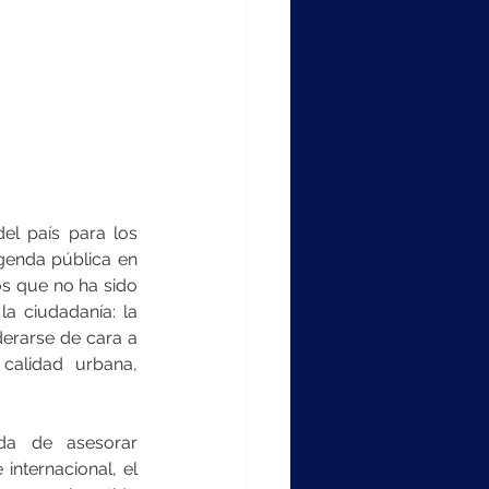
el país para los 
enda pública en 
os que no ha sido 
a ciudadanía: la 
erarse de cara a 
alidad urbana, 
da de asesorar 
nternacional, el 