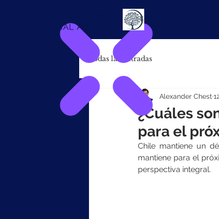
Alexander
Chest
FINANCIAL ADVISOR
Todas las entradas
Alexander Chest
1
¿Cuáles son
para el pró
Chile mantiene un déf
mantiene para el próx
perspectiva integral.