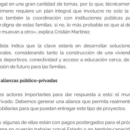
egal en una gran cantidad de tomas, por lo que, técnicamen
nómeno requiere un plan integral que involucre no solo la
o también la coordinación con instituciones públicas par
 digna de estas familias, si no, lo más probable es que al d
e muevan a otro», explica Cristián Martínez.
ista indica que la clave estaría en desarrollar solucione
rales, considerando tanto la construcción de una viviend
s deportivos, conectividad y acceso a educación cerca, d
sión de futuro para las familias.
 alianzas público-privadas
 actores importantes para dar respuesta a esto: el mun
ivado. Debemos generar una alianza que permita realmente
obiliarias para que puedan entregar este tipo de proyectos. 
algunas de ellas están con pagos postergados para el próx
ana no querrán trabajar con el Estado o no tendrán capacid