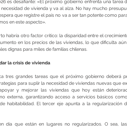
6 es desafiante: «El próximo gobierno enfrenta una tarea du
a necesidad de vivienda y va al alza. No hay mucho presupue
espera que registre el país no va a ser tan potente como para
mos en este aspecto».
 habría otro factor crítico: la disparidad entre el crecimient
umento en los precios de las viviendas, lo que dificulta aún
les dignas para miles de familias chilenas.
ar la crisis de vivienda
fica tres grandes tareas que el próximo gobierno deberá prio
rategias para suplir la necesidad de viviendas nuevas que ex
poyar y mejorar las viviendas que hoy están deteriorad
omo externa, garantizando acceso a servicios básicos como
e habitabilidad. El tercer eje apunta a la regularización 
n día que están en lugares no regularizados. O sea, las