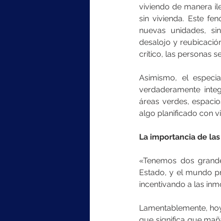
viviendo de manera il
sin vivienda. Este fe
nuevas unidades, sin
desalojo y reubicación
crítico, las personas s
Asimismo, el especial
verdaderamente integ
áreas verdes, espacio
algo planificado con vi
La importancia de las
«Tenemos dos grandes
Estado, y el mundo pr
incentivando a las inm
Lamentablemente, hoy 
que significa que mañ