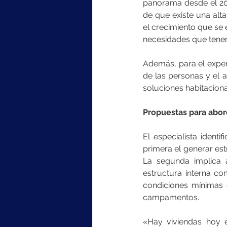
panorama desde el 202
de que existe una alt
el crecimiento que se 
necesidades que tene
Además, para el experto
de las personas y el a
soluciones habitaciona
Propuestas para abord
El especialista identi
primera el generar est
La segunda implica a
estructura interna c
condiciones mínimas d
campamentos.
«Hay viviendas hoy e