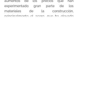
aumentos de los precios que han 
experimentado gran parte de los 
materiales de la construcción, 
principalmente el acero, que ha elevado 
los presupuestos de emblemáticas obras, 
como Mercado Urbano de Territoria, en la 
esquina de las avenidas El Bosque y 
Apoquindo.
Pero lo más complicado para este tipo de 
proyectos, destacan en el sector, es la 
compleja situación que vive el negocio de 
las oficinas: la tasa de vacancia cerró el 
año pasado en 13%, según datos de 
Colliers, una cifra históricamente alta para 
la industria local. Y las proyecciones para 
este año no son muy alentadoras en el 
mediano plazo, ya que se pronostica que 
el indicador podría ser un poco mayor a lo 
observado durante 2021.