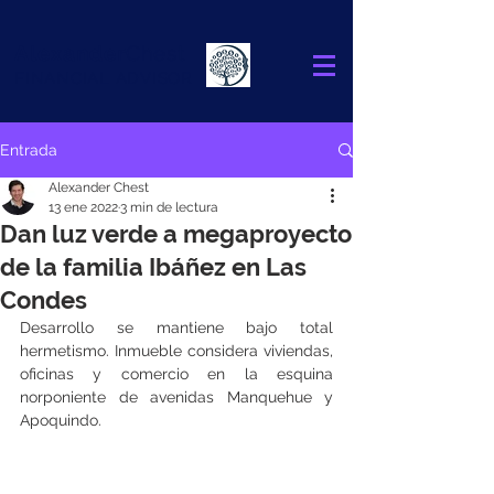
Alexander
Chest
FINANCIAL ADVISOR
Entrada
Alexander Chest
13 ene 2022
3 min de lectura
Dan luz verde a megaproyecto
de la familia Ibáñez en Las
Condes
Desarrollo se mantiene bajo total 
hermetismo. Inmueble considera viviendas, 
oficinas y comercio en la esquina 
norponiente de avenidas Manquehue y 
Apoquindo.