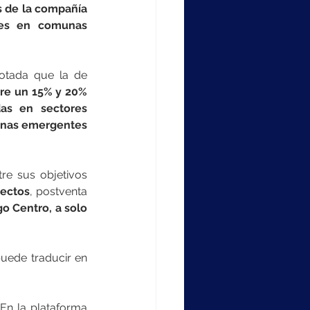
 de la compañía 
tes en comunas 
otada que la de 
re un 15% y 20% 
as en sectores 
onas emergentes 
Otro ejemplo se puede hallar en Best Place to Live Store, startup que tiene entre sus objetivos 
pectos
, postventa 
o Centro, a solo 
uede traducir en 
En la plataforma 