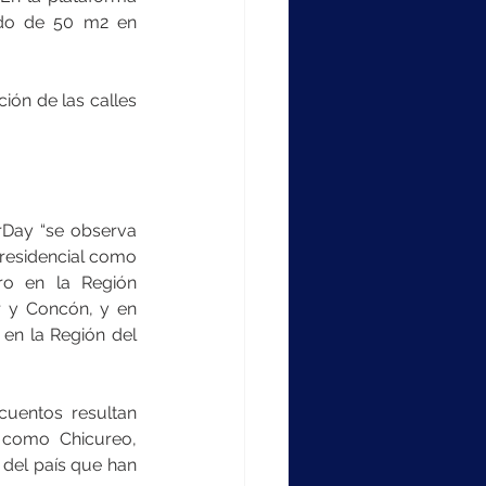
ndo de 50 m2 en 
ión de las calles 
Day “se observa 
residencial como 
ro en la Región 
 y Concón, y en 
en la Región del 
uentos resultan 
 como Chicureo, 
del país que han 