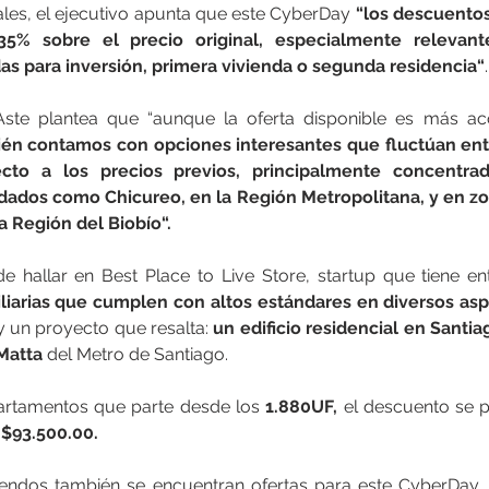
les, el ejecutivo apunta que este CyberDay
 “los descuentos
35% sobre el precio original, especialmente relevan
 para inversión, primera vivienda o segunda residencia“
.
ste plantea que “aunque la oferta disponible es más ac
ién contamos con opciones interesantes que fluctúan ent
to a los precios previos, principalmente concentrad
idados como Chicureo, en la Región Metropolitana, y en z
a Región del Biobío“.
biliarias que cumplen con altos estándares en diversos as
ay un proyecto que resalta: 
un edificio residencial en Santiag
Matta 
del Metro de Santiago.
rtamentos que parte desde los
 1.880UF, 
el descuento se p
 
$93.500.00.
iendos también se encuentran ofertas para este CyberDay. 