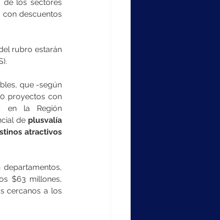
 de los sectores 
, con descuentos 
del rubro estarán 
).
les, que -según 
80 proyectos con 
s en la Región 
cial de
 plusvalía 
tinos atractivos 
 departamentos, 
os $63 millones, 
s cercanos a los 