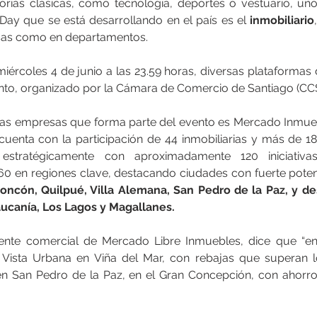
orías clásicas, como tecnología, deportes o vestuario, uno
Day que se está desarrollando en el país es el
 inmobiliario
asas como en departamentos.
iércoles 4 de junio a las 23.59 horas, diversas plataformas 
ento, organizado por la Cámara de Comercio de Santiago (CCS
las empresas que forma parte del evento es Mercado Inmueb
 cuenta con la participación de 44 inmobiliarias y más de 1
os estratégicamente con aproximadamente 120 iniciativa
60 en regiones clave, destacando ciudades con fuerte poten
ncón, Quilpué, Villa Alemana, San Pedro de la Paz, y des
aucanía, Los Lagos y Magallanes.
rente comercial de Mercado Libre Inmuebles, dice que “en
 Vista Urbana en Viña del Mar, con rebajas que superan l
en San Pedro de la Paz, en el Gran Concepción, con ahorro