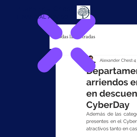
Alexander
Chest
FINANCIAL ADVISOR
Todas las entradas
Alexander Chest
4
Departamen
arriendos e
en descuent
CyberDay
Además de las categor
presentes en el Cyber
atractivos tanto en c