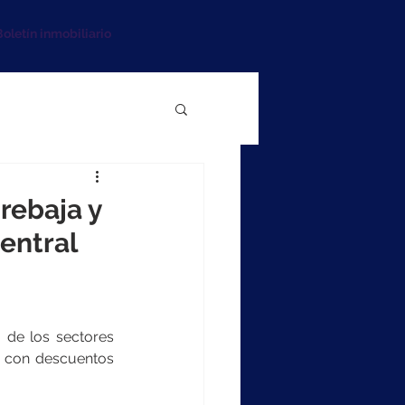
oletín inmobiliario
rebaja y
Central
 de los sectores 
, con descuentos 