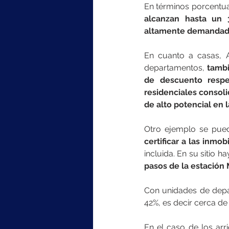
En términos porcentua
alcanzan hasta un 
altamente demandadas
En cuanto a casas, A
departamentos,
 tamb
de descuento respec
residenciales consol
de alto potencial en l
certificar a las inmo
incluida. En su sitio h
pasos de la estación 
Con unidades de depa
42%, es decir cerca de
En el caso de los arr