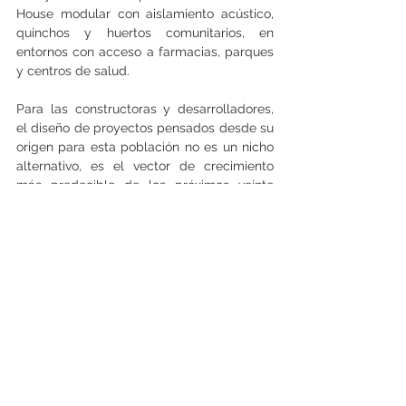
House modular con aislamiento acústico, 
quinchos y huertos comunitarios, en 
entornos con acceso a farmacias, parques 
y centros de salud.
Para las constructoras y desarrolladores, 
el diseño de proyectos pensados desde su 
origen para esta población no es un nicho 
alternativo, es el vector de crecimiento 
más predecible de los próximos veinte 
años. Quienes logren leer este pulso de la 
calle y entiendan que el valor actual se 
define por la simplificación de la vida 
diaria, capturarán un mercado de alto 
valor. Seguir ignorando la madurez 
demográfica de nuestro mercado no solo 
es una miopía social, sino una tremenda 
pérdida de oportunidad empresarial.    
(Manuel Ignacio Martí)