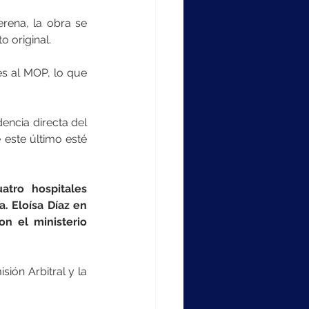
rena, la obra se 
o original.
s al MOP, lo que 
encia directa del 
este último esté 
atro hospitales 
 Eloísa Díaz en 
n el ministerio 
ión Arbitral y la 