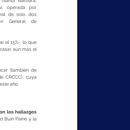
 (Santa Bárbara, 
), operada por 
mal de solo dos 
n General de 
 el 15%-, lo que 
trasar aún más el 
cer (también de 
de CRCCC), cuya 
este año.
on los hallazgos 
 Buin Paine y la 