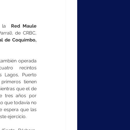
 la  
Red Maule 
arral), de CRBC, 
al de Coquimbo,
(también operada 
atro recintos 
 Lagos, Puerto 
primeros tienen 
ientras que el de 
e tres años por 
o que todavía no 
e espera que las 
te ejercicio.