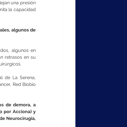
lejan una presión 
mita la capacidad 
les, algunos de 
dos, algunos en 
n retrasos en su 
irúrgicos.
l de La Serena, 
áncer, Red Biobío 
os de demora, a 
 por Acciona) y 
de Neurocirugía, 