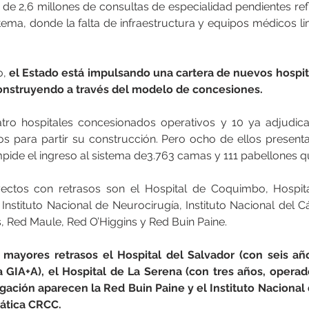
 de 2,6 millones de consultas de especialidad pendientes ref
tema, donde la falta de infraestructura y equipos médicos li
, 
el Estado está impulsando una cartera de nuevos hospita
construyendo a través del modelo de concesiones.
tro hospitales concesionados operativos y 10 ya adjudica
tos para partir su construcción. Pero ocho de ellos presenta
pide el ingreso al sistema de3.763 camas y 111 pabellones qu
ectos con retrasos son el Hospital de Coquimbo, Hospita
 Instituto Nacional de Neurocirugía, Instituto Nacional del C
, Red Maule, Red O’Higgins y Red Buin Paine.
e mayores retrasos el Hospital del Salvador (con seis añ
 GIA+A), el Hospital de La Serena (con tres años, operado
ación aparecen la Red Buin Paine y el Instituto Nacional 
iática CRCC.