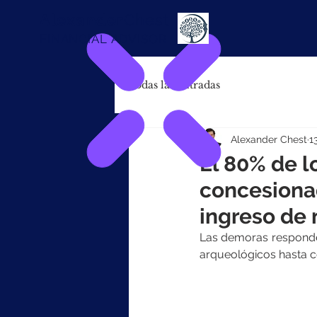
Alexander
Chest
FINANCIAL ADVISOR
Todas las entradas
Alexander Chest
1
El 80% de l
concesionad
ingreso de 
Las demoras responden
arqueológicos hasta co