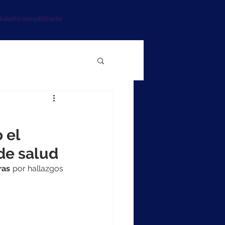
oletín inmobiliario
 el
de salud
ras
 por hallazgos 