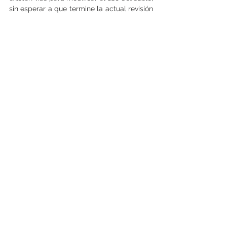
sin esperar a que termine la actual revisión 
del plan regulador de Punta Arenas.
Finalmente, en su presentación a la 
Contraloría, los consejeros exponen que el 
informe carece de trazabilidad y que no 
cumple con la exigencia de que los tres 
peritos sean independientes, ya que dos 
de los tasadores serían socios.
.