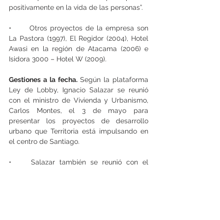
positivamente en la vida de las personas”.
•	Otros proyectos de la empresa son 
La Pastora (1997), El Regidor (2004), Hotel 
Awasi en la región de Atacama (2006) e 
Isidora 3000 – Hotel W (2009).
Gestiones a la fecha.
 Según la plataforma 
Ley de Lobby, Ignacio Salazar se reunió 
con el ministro de Vivienda y Urbanismo, 
Carlos Montes, el 3 de mayo para 
presentar los proyectos de desarrollo 
urbano que Territoria está impulsando en 
el centro de Santiago.
•	Salazar también se reunió con el 
ministro de Transportes a mediados de 
julio para “presentar los proyectos urbanos 
de uso mixto que Territoria está 
desarrollando en Santiago, y dialogar 
sobre cómo estos pueden integrarse de 