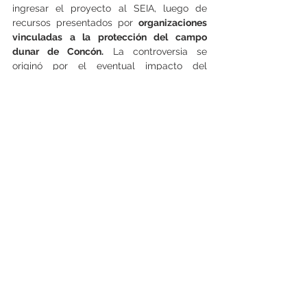
ingresar el proyecto al SEIA, luego de 
recursos presentados por 
organizaciones 
vinculadas a la protección del campo 
dunar de Concón.
 La controversia se 
originó por el eventual impacto del 
proyecto sobre el ecosistema del santuario 
de la naturaleza.
Desde entonces, la inmobiliaria asegura 
que quedó jurídicamente impedida de 
continuar las obras, situación que además 
habría sido reconocida por distintos 
organismos administrativos y judiciales.
El recurso también acusa a la DOM de 
aplicar un “cómputo selectivo” para 
determinar la caducidad, ya que sí 
descontó los plazos asociados a las 
suspensiones administrativas derivadas de 
la pandemia, pero no el período en que 
existieron restricciones judiciales y 