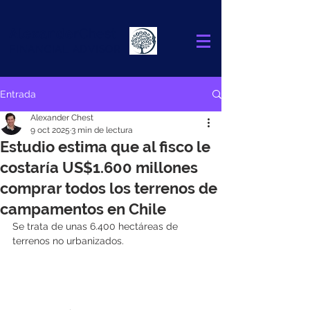
Alexander
Chest
FINANCIAL ADVISOR
Entrada
Alexander Chest
9 oct 2025
3 min de lectura
Estudio estima que al fisco le
costaría US$1.600 millones
comprar todos los terrenos de
campamentos en Chile
Se trata de unas 6.400 hectáreas de 
terrenos no urbanizados.