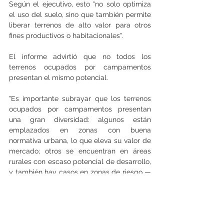
Según el ejecutivo, esto "no solo optimiza 
el uso del suelo, sino que también permite 
liberar terrenos de alto valor para otros 
fines productivos o habitacionales". 
El informe advirtió que no todos los 
terrenos ocupados por campamentos 
presentan el mismo potencial. 
"Es importante subrayar que los terrenos 
ocupados por campamentos presentan 
una gran diversidad: algunos están 
emplazados en zonas con buena 
normativa urbana, lo que eleva su valor de 
mercado; otros se encuentran en áreas 
rurales con escaso potencial de desarrollo, 
y también hay casos en zonas de riesgo —
como quebradas o áreas inundables— 
donde no es viable construir, y la única 
solución es la reubicación", sostuvo el 
documento. 