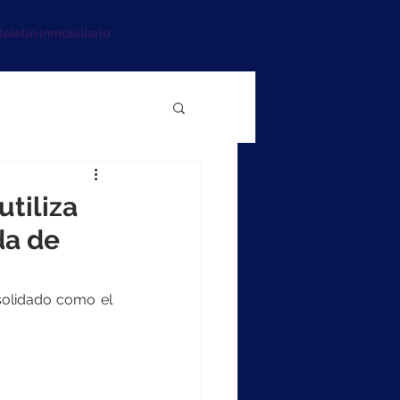
oletín inmobiliario
utiliza
da de
solidado como el 