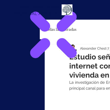
Alexander
Chest
FINANCIAL ADVISOR
Todas las entradas
Alexander Chest
7
Estudio señ
internet c
vivienda en
La investigación de E
principal canal para e