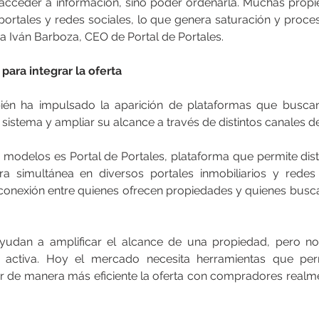
 acceder a información, sino poder ordenarla. Muchas prop
s portales y redes sociales, lo que genera saturación y proc
ica Iván Barboza, CEO de Portal de Portales.
ara integrar la oferta
bién ha impulsado la aparición de plataformas que buscan 
 sistema y ampliar su alcance a través de distintos canales de
s modelos es Portal de Portales, plataforma que permite dist
a simultánea en diversos portales inmobiliarios y redes s
la conexión entre quienes ofrecen propiedades y quienes busca
ayudan a amplificar el alcance de una propiedad, pero no
activa. Hoy el mercado necesita herramientas que permi
r de manera más eficiente la oferta con compradores realmen