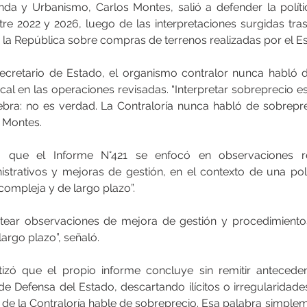
enda y Urbanismo, Carlos Montes, salió a defender la políti
re 2022 y 2026, luego de las interpretaciones surgidas tras 
 la República sobre compras de terrenos realizadas por el E
cretario de Estado, el organismo contralor nunca habló d
iscal en las operaciones revisadas. “Interpretar sobreprecio 
ebra: no es verdad. La Contraloría nunca habló de sobreprec
ó Montes.
ó que el Informe N°421 se enfocó en observaciones re
strativos y mejoras de gestión, en el contexto de una polí
compleja y de largo plazo”.
tear observaciones de mejora de gestión y procedimientos
argo plazo”, señaló.
zó que el propio informe concluye sin remitir antecedent
de Defensa del Estado, descartando ilícitos o irregularidade
de la Contraloría hable de sobreprecio. Esa palabra simpleme