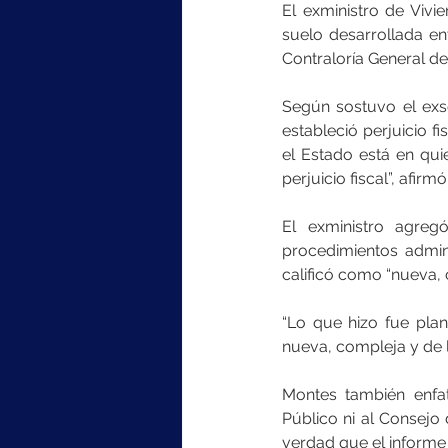
El exministro de Vivi
suelo desarrollada ent
Contraloría General de
Según sostuvo el exse
estableció perjuicio f
el Estado está en qui
perjuicio fiscal”, afirm
El exministro agreg
procedimientos admini
calificó como “nueva, 
“Lo que hizo fue plan
nueva, compleja y de l
Montes también enfati
Público ni al Consejo 
verdad que el informe 