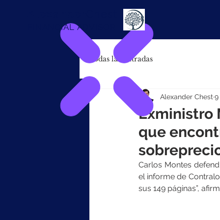
Alexander
Chest
FINANCIAL ADVISOR
Todas las entradas
Alexander Chest
9
Exministro 
que encont
sobrepreci
Carlos Montes defendi
el informe de Contralor
sus 149 páginas”, afirm