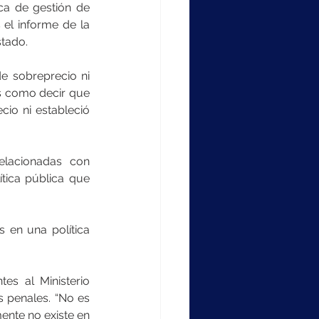
ca de gestión de 
el informe de la 
stado.
e sobreprecio ni 
es como decir que 
io ni estableció 
lacionadas con 
tica pública que 
 en una política 
es al Ministerio 
s penales. “No es 
nte no existe en 