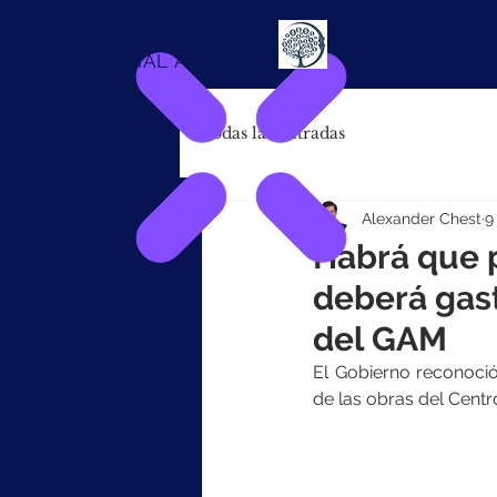
Alexander
Chest
FINANCIAL ADVISOR
Todas las entradas
Alexander Chest
9
Habrá que 
deberá gast
del GAM
El Gobierno reconoci
de las obras del Centro