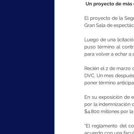
 Un proyecto de más 
El proyecto de la Seg
Gran Sala de espectác
Luego de una licitaci
puso término al contr
para volver a echar a an
Recién el 2 de marzo d
DVC. Un mes después, 
poner término anticipad
En su exposición de e
por la indemnización 
$4.800 millones por la
“El reglamento del co
acuerdo con una facul