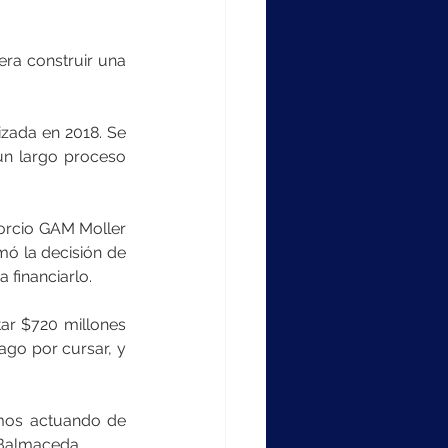
ra construir una 
zada en 2018. Se 
un largo proceso 
orcio GAM Moller 
ó la decisión de 
 financiarlo.
ar $720 millones 
go por cursar, y 
amos actuando de 
 Balmaceda.