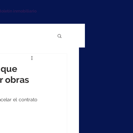
oletín inmobiliario
 que
r obras
lar el contrato 