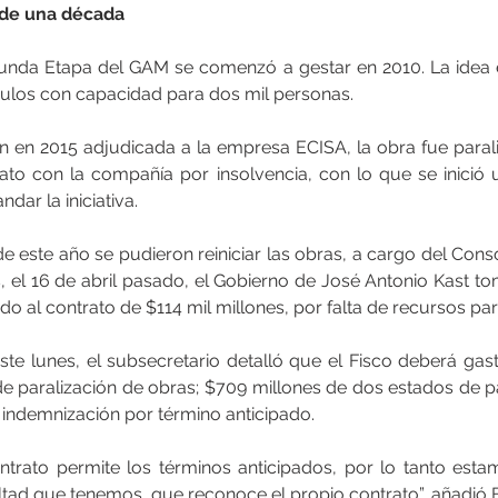
de una década     
unda Etapa del GAM se comenzó a gestar en 2010. La idea e
ulos con capacidad para dos mil personas.
ón en 2015 adjudicada a la empresa ECISA, la obra fue parali
ato con la compañía por insolvencia, con lo que se inició 
dar la iniciativa.
e este año se pudieron reiniciar las obras, a cargo del Cons
el 16 de abril pasado, el Gobierno de José Antonio Kast tom
o al contrato de $114 mil millones, por falta de recursos para
ste lunes, el subsecretario detalló que el Fisco deberá gast
de paralización de obras; $709 millones de dos estados de pa
 indemnización por término anticipado.
ntrato permite los términos anticipados, por lo tanto est
tad que tenemos, que reconoce el propio contrato”, añadió