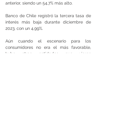
anterior, siendo un 54,7% más alto.
Banco de Chile registró la tercera tasa de 
interés más baja durante diciembre de 
2023, con un 4,99%.
Aún cuando el escenario para los 
consumidores no era el más favorable, 
hubo otras entidades que vieron  
oportunidades y crecieron en el número de 
operaciones en el último año a una tasa de 
doble dígito, como fue el caso del Banco 
Internacional y BICE, que escalaron un 
153,1% y 81% respectivamente. 
Por el contrario, entre los grandes actores 
de la plaza, Scotiabank, Bci e Itaú, hubo un 
apriete de cinturón, registrándose una 
caída en el número de operaciones 
concedidas.