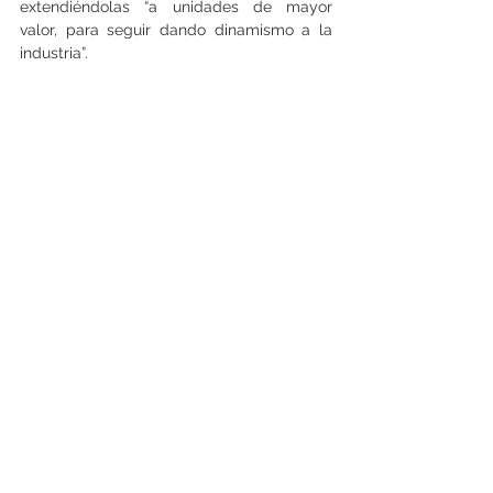
extendiéndolas “a unidades de mayor 
valor, para seguir dando dinamismo a la 
industria”.
“La reactivación real vendrá de la mano de 
mejores perspectivas políticas, 
económicas y de medidas claras y fuertes 
pro inversión y crecimiento”, sostuvo.
Klein también planteó que la planificación 
urbana debiera recaer en “un ente central 
por región, apolítico, técnico e 
independiente, como el Banco Central”, 
con el fin de dar mayor certeza y 
coherencia a las políticas territoriales.
Además, el ejecutivo advirtió sobre un 
nuevo frente que podría afectar al sector. 
Según explicó, el país aún no ha 
dimensionado el impacto que tendrá la 
eliminación del crédito especial para la 
construcción
, beneficio que caducará 