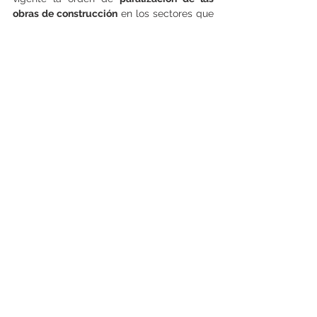
obras de construcción
 en los sectores que 
involucran los cuatro proyectos 
inmobiliarios involucrados, decretada por 
el municipio de Valdivia.
Ver todo
Entradas recientes