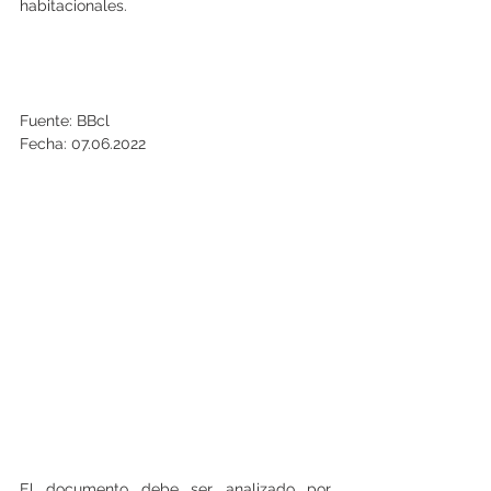
habitacionales.
Fuente: BBcl
Fecha: 07.06.2022
El documento debe ser analizado por 