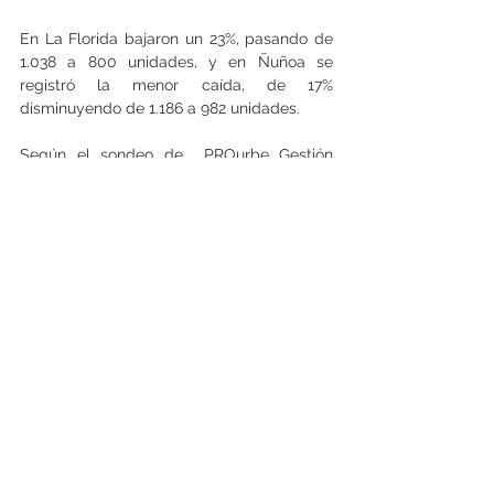
En La Florida bajaron un 23%, pasando de 
1.038 a 800 unidades, y en Ñuñoa se 
registró la menor caída, de 17% 
disminuyendo de 1.186 a 982 unidades.
Según el sondeo de  PROurbe Gestión 
Inmobiliaria estas comunas se mantienen 
en el tope de las ventas. "El mayor nivel de 
transacciones también se explica pues se 
trata de zonas donde conviven distintos 
perfiles de compra y muchas personas 
también buscan una propiedad para vivir y 
no solo como inversión", concluye Danús.