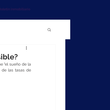
oletín inmobiliario
ible?
e "el sueño de la 
de las tasas de 