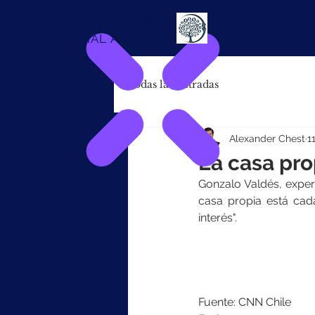
Alexander
Chest
FINANCIAL ADVISOR
Todas las entradas
Alexander Chest
1
La casa pro
Gonzalo Valdés, expert
casa propia está cad
interés".
Fuente: CNN Chile