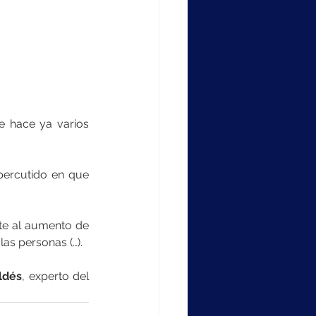
e hace ya varios 
percutido en que 
te al aumento de 
as personas (…). 
ldés
, experto del 