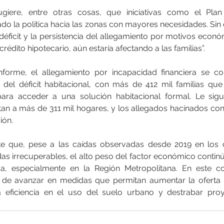
giere, entre otras cosas, que iniciativas como el Plan
ado la política hacia las zonas con mayores necesidades. Sin 
éficit y la persistencia del allegamiento por motivos econ
crédito hipotecario, aún estaría afectando a las familias”.
forme, el allegamiento por incapacidad financiera se co
del déficit habitacional, con más de 412 mil familias qu
para acceder a una solución habitacional formal. Le sigu
tan a más de 311 mil hogares, y los allegados hacinados con 
ión.
te que, pese a las caídas observadas desde 2019 en los
as irrecuperables, el alto peso del factor económico continú
, especialmente en la Región Metropolitana. En este co
 de avanzar en medidas que permitan aumentar la oferta ha
la eficiencia en el uso del suelo urbano y destrabar proy