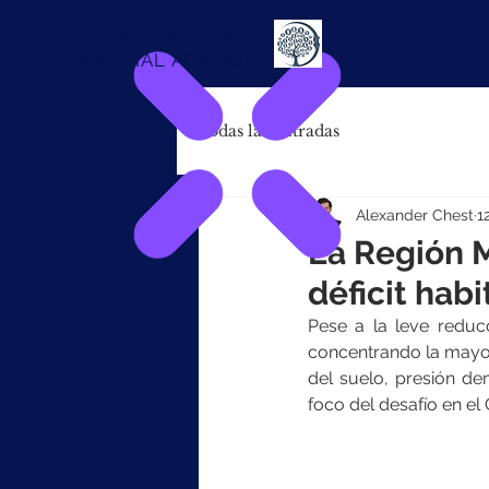
Alexander
Chest
FINANCIAL ADVISOR
Todas las entradas
Alexander Chest
1
La Región M
déficit habi
Pese a la leve reducc
concentrando la mayor
del suelo, presión de
foco del desafío en el