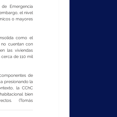
 de Emergencia 
embargo, el nivel 
ómicos o mayores 
nsolida como el 
e no cuentan con 
en las viviendas 
cerca de 110 mil 
 componentes de 
a presionando la 
ntexto, la CChC 
bitacional bien 
ectos.   (Tomás 