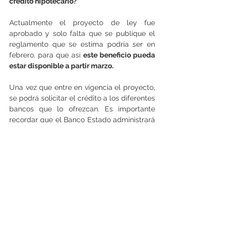
crédito hipotecario?
Actualmente el proyecto de ley fue 
aprobado y solo falta que se publique el 
reglamento que se estima podría ser en 
febrero, para que así 
este beneficio pueda 
estar disponible a partir marzo.
Una vez que entre en vigencia el proyecto, 
se podrá solicitar el crédito a los diferentes 
bancos que lo ofrezcan. Es importante 
recordar que el Banco Estado administrará 
este programa y será supervisado por la 
Comisión del Mercado Financiero (CMF), 
pero 
el crédito se puede pedir con 
cualquier otro banco.
"Esto va a favorecer entre 16 mil y 24 mil 
familias y esperamos que esto empiece a 
caminar muy pronto. Esto ha ocurrido, 
se 
ha aplicado en otros países y ha 
contribuido en esa dirección"
, finalizó el 