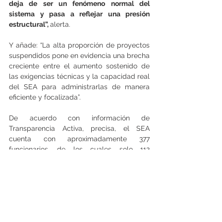
deja de ser un fenómeno normal del 
sistema y pasa a reflejar una presión 
estructural”, 
alerta.
Y añade: “La alta proporción de proyectos 
suspendidos pone en evidencia una brecha 
creciente entre el aumento sostenido de 
las exigencias técnicas y la capacidad real 
del SEA para administrarlas de manera 
eficiente y focalizada”.
De acuerdo con información de 
Transparencia Activa, precisa, el SEA 
cuenta con aproximadamente 377 
funcionarios, de los cuales solo 112 
corresponden a evaluadores ambientales 
propiamente tales, excluyendo 
profesionales de participación ciudadana y 
medio humano.
El exdirector ejecutivo del SEA, Ignacio 