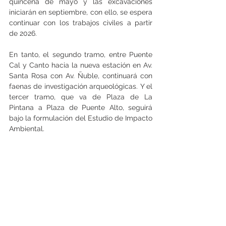
quincena de mayo y las excavaciones 
iniciarán en septiembre, con ello, se espera 
continuar con los trabajos civiles a partir 
de 2026.
En tanto, el segundo tramo, entre Puente 
Cal y Canto hacia la nueva estación en Av. 
Santa Rosa con Av. Ñuble, continuará con 
faenas de investigación arqueológicas. Y el 
tercer tramo, que va de Plaza de La 
Pintana a Plaza de Puente Alto, seguirá 
bajo la formulación del Estudio de Impacto 
Ambiental.
Resulta relevante mencionar que la 
iniciativa sumará seis nuevas 
combinaciones a la red de Metro: Puente 
Cal y Canto con conexión a 4 líneas; Santa 
Lucía; Matta; Bío Bío; Santa Rosa y Plaza 
Puente Alto, que unirán dos líneas. 
Considerando la magnitud de las obras, se 
espera que las tres etapas del proyecto 