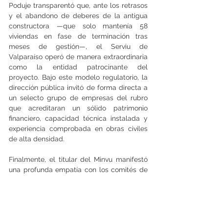
Poduje transparentó que, ante los retrasos 
y el abandono de deberes de la antigua 
constructora —que solo mantenía 58 
viviendas en fase de terminación tras 
meses de gestión—, el Serviu de 
Valparaíso operó de manera extraordinaria 
como la entidad patrocinante del 
proyecto. Bajo este modelo regulatorio, la 
dirección pública invitó de forma directa a 
un selecto grupo de empresas del rubro 
que acreditaran un sólido patrimonio 
financiero, capacidad técnica instalada y 
experiencia comprobada en obras civiles 
de alta densidad.
Finalmente, el titular del Minvu manifestó 
una profunda empatía con los comités de 
vivienda de El Olivar que han acusado 
lentitud en los procesos de asignación de 
los subsidios de reconstrucción. No 
obstante, el secretario de Estado fue 