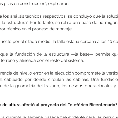
s pilas en construcción“, explicaron.
a los análisis técnicos respectivos, se concluyó que la soluci
 la estructura“. Por lo tanto, se retiró una base de hormigón 
rror técnico en el proceso de montaje.
esto por el citado medio, la falla estaría cercana a los 20 ce
rque la fundación de la estructura —la base— permite que
terreno y alineada con el resto del sistema.
erencia de nivel o error en la ejecución compromete la vertical
del cableado por donde circulan las cabinas. Una fundació
te de la geometría del trazado, los riesgos operacionales y l
ia de altura afectó al proyecto del Teleférico Bicentenario?
ctura durante la semana pasada fue evidente para las persona