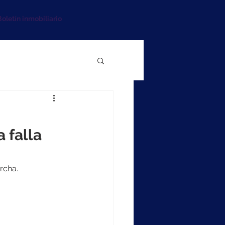
oletín inmobiliario
 falla
rcha.