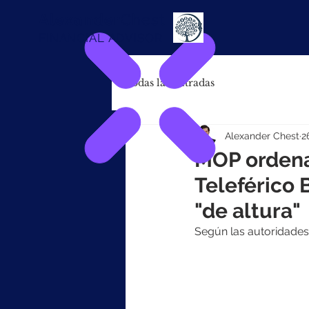
Alexander
Chest
FINANCIAL ADVISOR
Todas las entradas
Alexander Chest
2
MOP ordena
Teleférico 
"de altura"
Según las autoridades,