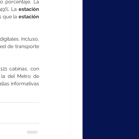
En específico, hay tres estaciones principales cuyos avances bordean el mismo porcentaje. La 
49%. La 
estación 
s que la 
estación 
gitales. Incluso, 
d de transporte 
121 cabinas, con 
la del Metro de 
llas informativas 