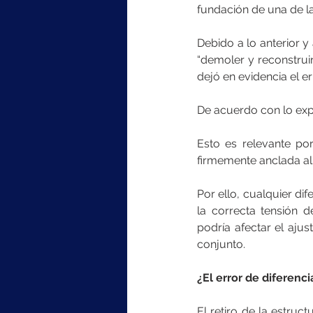
fundación de una de la
Debido a lo anterior y 
“demoler y reconstruir
dejó en evidencia el e
De acuerdo con lo expu
Esto es relevante po
firmemente anclada al 
Por ello, cualquier dif
la correcta tensión 
podría afectar el ajus
conjunto.
¿El error de diferenc
El retiro de la estru