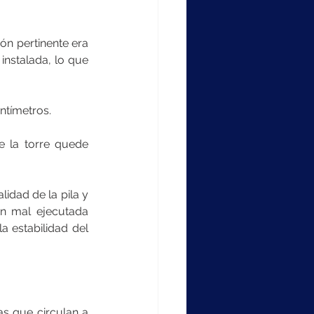
ón pertinente era 
instalada, lo que 
ntímetros.
 la torre quede 
idad de la pila y 
n mal ejecutada 
a estabilidad del 
s que circulan a 