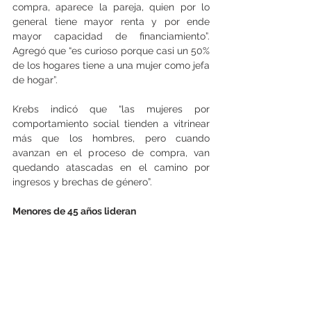
compra, aparece la pareja, quien por lo 
general tiene mayor renta y por ende 
mayor capacidad de financiamiento”. 
Agregó que “es curioso porque casi un 50% 
de los hogares tiene a una mujer como jefa 
de hogar”.
Krebs indicó que “las mujeres por 
comportamiento social tienden a vitrinear 
más que los hombres, pero cuando 
avanzan en el proceso de compra, van 
quedando atascadas en el camino por 
ingresos y brechas de género”.
Menores de 45 años lideran
Respecto a las generaciones, los 
millennials –hasta 44 años- lideran las 
cotizaciones, pero bajaron su participación 
en estas desde un 65,4% en el segundo 
semestre de 2024 al 62,6% en la segunda 