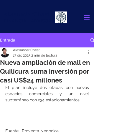
Alexander
Chest
FINANCIAL ADVISOR
Entrada
Alexander Chest
17 dic 2025
2 min de lectura
Nueva ampliación de mall en
Quilicura suma inversión por
casi US$24 millones
El plan incluye dos etapas con nuevos 
espacios comerciales y un nivel 
subterráneo con 234 estacionamientos.
Fuente:  Proyecta Negocios