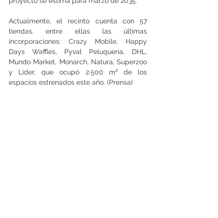
proyecto se estima para marzo de 2035.
Actualmente, el recinto cuenta con 57 
tiendas, entre ellas las últimas 
incorporaciones: Crazy Mobile, Happy 
Days Waffles, Pyval Peluquería, DHL, 
Mundo Market, Monarch, Natura, Superzoo 
y Líder, que ocupó 2.500 m² de los 
espacios estrenados este año. (Prensa)
Ver todo
Entradas recientes