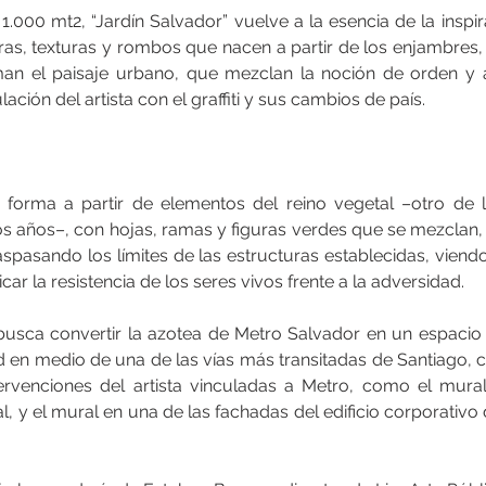
.000 mt2, “Jardín Salvador” vuelve a la esencia de la inspir
ras, texturas y rombos que nacen a partir de los enjambres, d
an el paisaje urbano, que mezclan la noción de orden y a
ción del artista con el graffiti y sus cambios de país.
 forma a partir de elementos del reino vegetal –otro de lo
mos años–, con hojas, ramas y figuras verdes que se mezclan,
aspasando los límites de las estructuras establecidas, viendo
r la resistencia de los seres vivos frente a la adversidad.
busca convertir la azotea de Metro Salvador en un espacio d
d en medio de una de las vías más transitadas de Santiago, 
ervenciones del artista vinculadas a Metro, como el mural a
, y el mural en una de las fachadas del edificio corporativo 