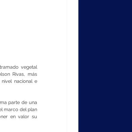
tramado vegetal 
lson Rivas, más 
ivel nacional e 
rma parte de una 
el marco del plan 
oner en valor su 