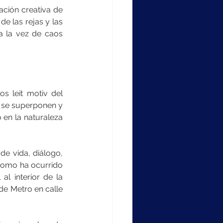
ación creativa de 
e las rejas y las 
 la vez de caos 
s leit motiv del 
 se superponen y 
 en la naturaleza 
e vida, diálogo, 
como ha ocurrido 
l interior de la 
de Metro en calle 