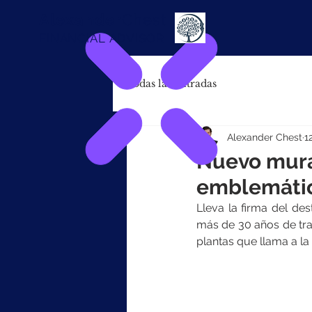
Alexander
Chest
FINANCIAL ADVISOR
Todas las entradas
Alexander Chest
1
Nuevo mural
emblemátic
Lleva la firma del de
más de 30 años de tray
plantas que llama a la 