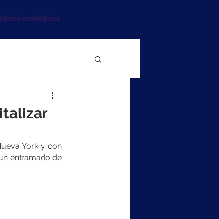
oletín inmobiliario
talizar
Nueva York y con 
a un entramado de 