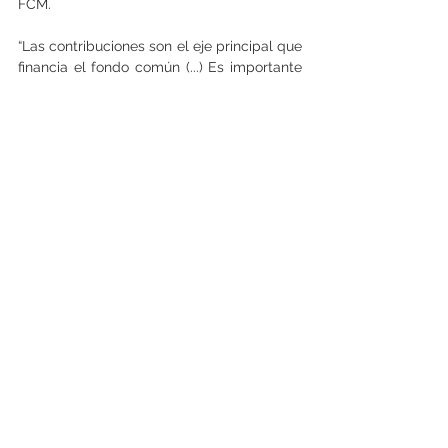
FCM.
“Las contribuciones son el eje principal que 
financia el fondo común (...) Es importante 
considerar que cerca del 50% de las 
comunas del país tienen una dependencia 
del 70% o más del Fondo Común 
Municipal. Hay un tema importante que 
considerar al momento de establecer las 
políticas públicas”, dijo la autoridad, en el 
marco de su cuenta pública de la gestión 
2024.  (Sebastián Valdenegro)
Ver todo
Entradas recientes