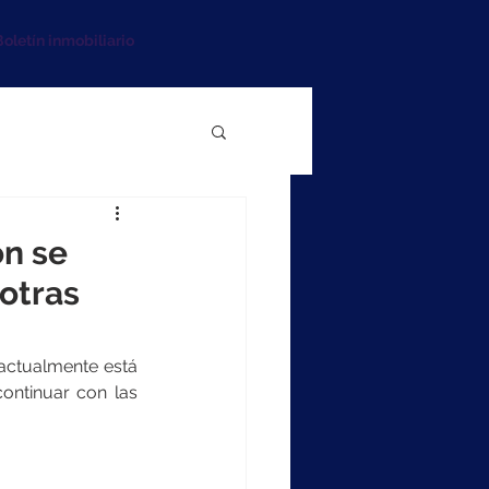
oletín inmobiliario
ón se
otras
actualmente está 
ontinuar con las 