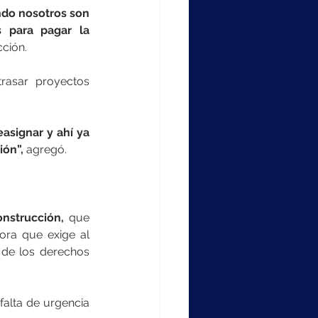
ndo nosotros son 
 para pagar la 
cción.
rasar proyectos 
signar y ahí ya 
ión”,
 agregó.
nstrucción,
 que 
ra que exige al 
de los derechos 
alta de urgencia 