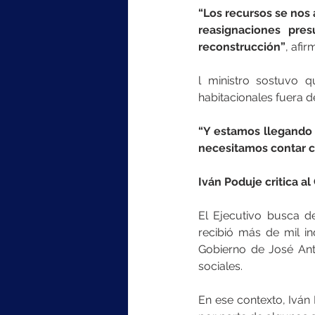
“Los recursos se nos 
reasignaciones pres
reconstrucción”
, afi
l ministro sostuvo q
habitacionales fuera de
“Y estamos llegando 
necesitamos contar co
Iván Poduje critica a
El Ejecutivo busca d
recibió más de mil i
Gobierno de José Ant
sociales.
En ese contexto, Iván