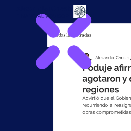
Alexander
Chest
FINANCIAL ADVISOR
Todas las entradas
Alexander Chest
1
Poduje afir
agotaron y 
regiones
Advirtió que el Gobie
recurriendo a reasign
obras comprometidas