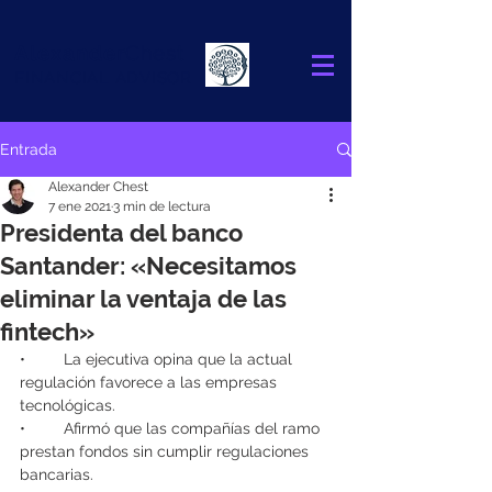
Alexander
Chest
FINANCIAL ADVISOR
Entrada
Alexander Chest
7 ene 2021
3 min de lectura
Presidenta del banco
Santander: «Necesitamos
eliminar la ventaja de las
fintech»
•	La ejecutiva opina que la actual 
regulación favorece a las empresas 
tecnológicas.
•	Afirmó que las compañías del ramo 
prestan fondos sin cumplir regulaciones 
bancarias.