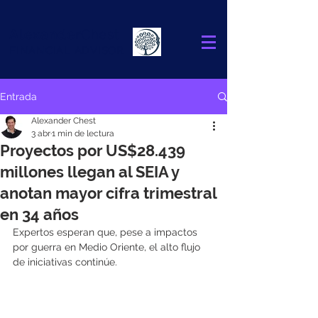
Alexander
Chest
FINANCIAL ADVISOR
Entrada
Alexander Chest
3 abr
1 min de lectura
Proyectos por US$28.439
millones llegan al SEIA y
anotan mayor cifra trimestral
en 34 años
Expertos esperan que, pese a impactos 
por guerra en Medio Oriente, el alto flujo 
de iniciativas continúe.