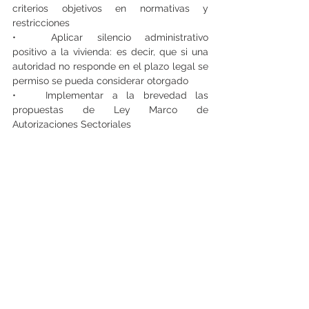
criterios objetivos en normativas y 
restricciones
•	Aplicar silencio administrativo 
positivo a la vivienda: es decir, que si una 
autoridad no responde en el plazo legal se 
permiso se pueda considerar otorgado
•	Implementar a la brevedad las 
propuestas de Ley Marco de 
Autorizaciones Sectoriales
•	Volver a plazos de ejecución de 
proyectos del 2014, cuando se tardaban 
1.298 días y no 1.905 como en la actualidad
•	En materia de los planos 
reguladores, generar criterios generales 
que respondan a los cambios 
socieconómicos como los que indica el 
Censo, es decir, dejar de restringir 
densidad y terminar con la brecha que 
mantiene la normativa vigente con la 
realidad demográfica. Asimismo, se deben 
simplificar los PRC para dar espacio a la 