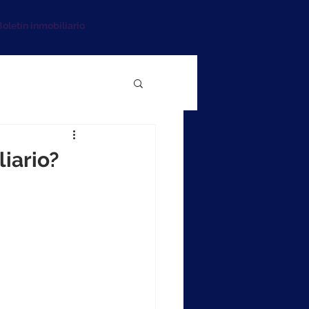
oletín inmobiliario
liario?