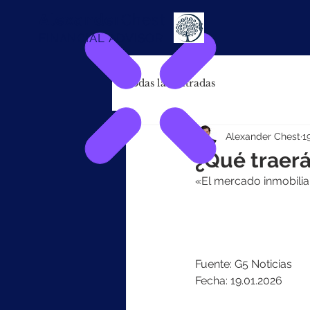
Alexander
Chest
FINANCIAL ADVISOR
Todas las entradas
Alexander Chest
1
¿Qué traerá
«El mercado inmobiliar
Fuente: G5 Noticias
Fecha: 19.01.2026