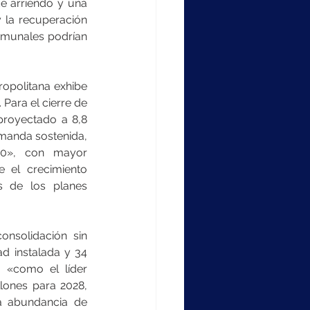
e arriendo y una 
 la recuperación 
omunales podrían 
opolitana exhibe 
ara el cierre de 
proyectado a 8,8 
manda sostenida, 
.0», con mayor 
 el crecimiento 
s de los planes 
nsolidación sin 
d instalada y 34 
 «como el líder 
lones para 2028, 
la abundancia de 