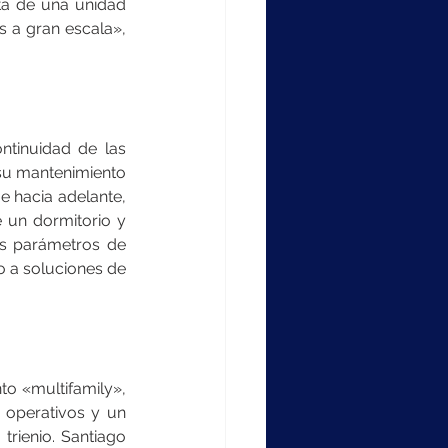
ta de una unidad 
 a gran escala», 
ntinuidad de las 
 su mantenimiento 
 hacia adelante, 
 un dormitorio y 
os parámetros de 
o a soluciones de 
o «multifamily», 
 operativos y un 
rienio. Santiago 