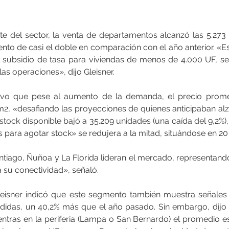
te del sector, la venta de departamentos alcanzó las 5.273 
ento de casi el doble en comparación con el año anterior. «E
l subsidio de tasa para viviendas de menos de 4.000 UF, s
las operaciones», dijo Gleisner.
tuvo que pese al aumento de la demanda, el precio prom
m2, «desafiando las proyecciones de quienes anticipaban alza
l stock disponible bajó a 35.209 unidades (una caída del 9,2%)
 para agotar stock» se redujera a la mitad, situándose en 20
tiago, Ñuñoa y La Florida lideran el mercado, representando 
 a su conectividad», señaló.
leisner indicó que este segmento también muestra señales 
idas, un 40,2% más que el año pasado. Sin embargo, dijo 
entras en la periferia (Lampa o San Bernardo) el promedio es