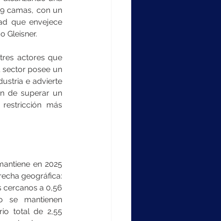
59 camas, con un 
ad que envejece 
o Gleisner.
tres actores que 
 sector posee un 
stria e advierte 
en de superar un 
restricción más 
mantiene en 2025 
echa geográfica: 
 cercanos a 0,56 
 se mantienen 
io total de 2,55 