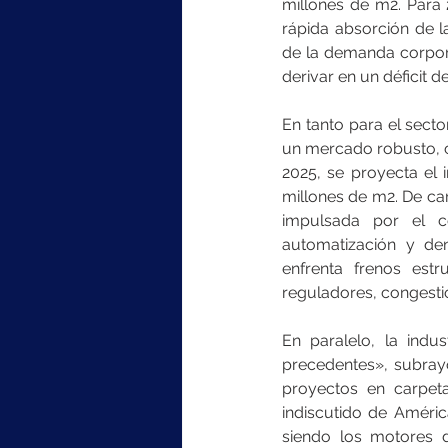
millones de m2. Para 2
rápida absorción de l
de la demanda corpora
derivar en un déficit 
En tanto para el secto
un mercado robusto, co
2025, se proyecta el 
millones de m2. De ca
impulsada por el co
automatización y den
enfrenta frenos estr
reguladores, congesti
En paralelo, la indu
precedentes», subrayó
proyectos en carpeta
indiscutido de Améric
siendo los motores de