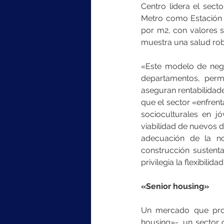
Centro lidera el sect
Metro como Estación C
por m2, con valores s
muestra una salud robu
«Este modelo de negoc
departamentos, permi
aseguran rentabilidade
que el sector «enfren
socioculturales en j
viabilidad de nuevos d
adecuación de la no
construcción sustent
privilegia la flexibilid
«Senior housing»
Un mercado que prome
housing»-, un sector 