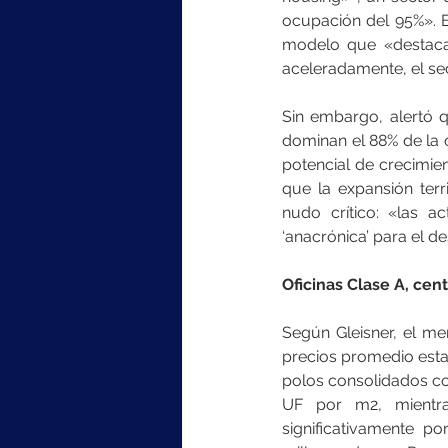
ocupación del 95%». E
modelo que «destaca 
aceleradamente, el sec
Sin embargo, alertó q
dominan el 88% de la 
potencial de crecimien
que la expansión terr
nudo crítico: «las a
‘anacrónica’ para el d
Oficinas Clase A, cen
Según Gleisner, el me
precios promedio esta
polos consolidados co
UF por m2, mientr
significativamente po