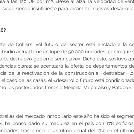
a a las 120 UF por m2. «Pese al alza, la velocidad de ven
sigue siendo insuficiente para dinamizar nuevos desarrollos
26?
te de Colliers, «el futuro del sector está anclado a la co
 subsidio actual tiene un tope de 50.000 unidades, por lo que
arte del nuevo gobierno será clave». Dicho esto, sostuvo que
dencias claras: se acentuará la oferta de departamentos de
cia de la reactivación de la construcción a «destrabar» l
 el caso de las casas, el «desarrollo futuro está condicionad
o los postergados trenes a Melipilla, Valparaíso y Batuco».
trellas del mercado inmobiliario este año ha sido el segment
er, ha consolidado su madurez en el país con 178 edificios
nidades, tras crecer a un ritmo anual del 17% en el último t