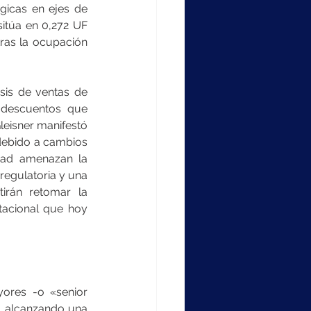
gicas en ejes de 
itúa en 0,272 UF 
ras la ocupación 
sis de ventas de 
 descuentos que 
leisner manifestó 
debido a cambios 
dad amenazan la 
regulatoria y una 
rán retomar la 
acional que hoy 
ores -o «senior 
, alcanzando una 