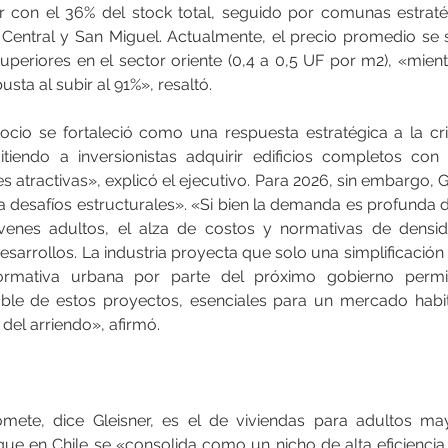
or con el 36% del stock total, seguido por comunas estraté
entral y San Miguel. Actualmente, el precio promedio se s
uperiores en el sector oriente (0,4 a 0,5 UF por m2), «mient
sta al subir al 91%», resaltó.
io se fortaleció como una respuesta estratégica a la cri
tiendo a inversionistas adquirir edificios completos con
s atractivas», explicó el ejecutivo. Para 2026, sin embargo, G
ta desafíos estructurales». «Si bien la demanda es profunda 
óvenes adultos, el alza de costos y normativas de densi
esarrollos. La industria proyecta que solo una simplificación 
rmativa urbana por parte del próximo gobierno permiti
able de estos proyectos, esenciales para un mercado habit
ad del arriendo», afirmó.
te, dice Gleisner, es el de viviendas para adultos may
que en Chile se «consolida como un nicho de alta eficiencia