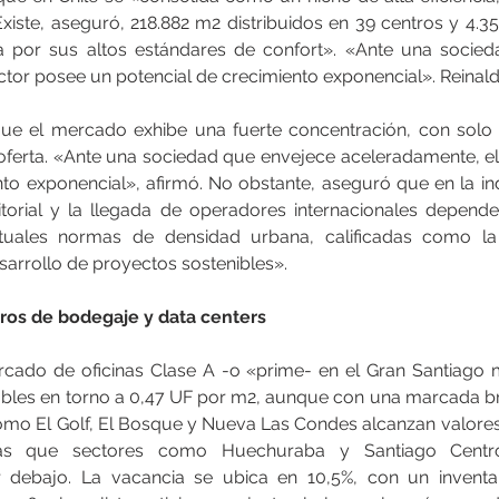
xiste, aseguró, 218.882 m2 distribuidos en 39 centros y 4.3
por sus altos estándares de confort». «Ante una socied
tor posee un potencial de crecimiento exponencial». Reinald
ue el mercado exhibe una fuerte concentración, con solo 
oferta. «Ante una sociedad que envejece aceleradamente, el
to exponencial», afirmó. No obstante, aseguró que en la indu
itorial y la llegada de operadores internacionales depend
ctuales normas de densidad urbana, calificadas como la 
esarrollo de proyectos sostenibles».
tros de bodegaje y data centers
rcado de oficinas Clase A -o «prime- en el Gran Santiago 
bles en torno a 0,47 UF por m2, aunque con una marcada br
mo El Golf, El Bosque y Nueva Las Condes alcanzan valores
as que sectores como Huechuraba y Santiago Centro
r debajo. La vacancia se ubica en 10,5%, con un inventar