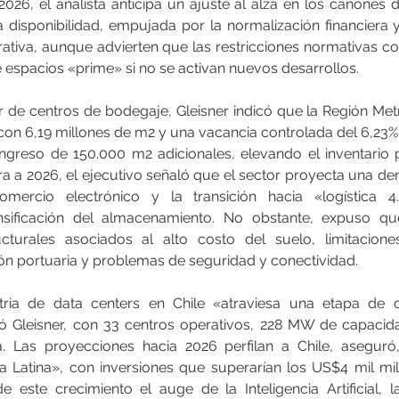
026, el analista anticipa un ajuste al alza en los cánones d
a disponibilidad, empujada por la normalización financiera y
tiva, aunque advierten que las restricciones normativas c
de espacios «prime» si no se activan nuevos desarrollos.
r de centros de bodegaje, Gleisner indicó que la Región Metr
n 6,19 millones de m2 y una vacancia controlada del 6,23%. P
ingreso de 150.000 m2 adicionales, elevando el inventario 
ra a 2026, el ejecutivo señaló que el sector proyecta una de
mercio electrónico y la transición hacia «logística 4
sificación del almacenamiento. No obstante, expuso que
ucturales asociados al alto costo del suelo, limitacione
ón portuaria y problemas de seguridad y conectividad.
stria de data centers en Chile «atraviesa una etapa de co
 Gleisner, con 33 centros operativos, 228 MW de capacida
. Las proyecciones hacia 2026 perfilan a Chile, aseguró,
a Latina», con inversiones que superarían los US$4 mil mil
 este crecimiento el auge de la Inteligencia Artificial, 