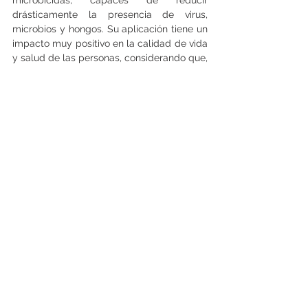
drásticamente la presencia de virus, 
microbios y hongos. Su aplicación tiene un 
impacto muy positivo en la calidad de vida 
y salud de las personas, considerando que, 
por ejemplo, el Coronavirus permanece 
sólo 4 horas en superficies de cobre, 
mientras en otros materiales como el 
cartón, hasta 24 horas. En el caso del 
plástico y el acero inoxidable, inclusive de 
2 a 3 días”, concluye la gerente de 
Inmobiliaria Insta.
Ambos proyectos se encuentran en 
proceso de construcción, por lo tanto, en 
etapa de venta en verde, y se espera que 
su entrega se realice durante el segundo 
semestre de 2022.