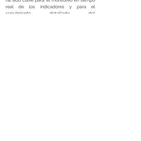
ha sido clave para el monitoreo en tiempo 
real de los indicadores y para el 
seguimiento detallado del 
comportamiento del mercado, reafirmando 
su valor estratégico para inversionistas, 
propietarios y empresas con interés en el 
sector corporativo chileno.  (DI/Buildings 
Co.)
Ver todo
Entradas recientes