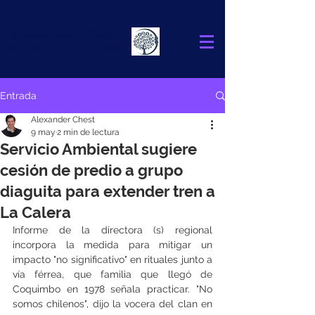
Alexander
Chest
FINANCIAL ADVISOR
Entrada
Alexander Chest
9 may
2 min de lectura
Servicio Ambiental sugiere
cesión de predio a grupo
diaguita para extender tren a
La Calera
Informe de la directora (s) regional 
incorpora la medida para mitigar un 
impacto "no significativo" en rituales junto a 
vía férrea, que familia que llegó de 
Coquimbo en 1978 señala practicar. "No 
somos chilenos", dijo la vocera del clan en 