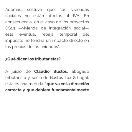
Además, sostuvo que "las viviendas 
sociales no están afectas al IVA. En 
consecuencia, en el caso de los proyectos 
DS19 —vivienda de integración social— 
esta eventual rebaja temporal del 
impuesto no tendría un impacto directo en 
los precios de las unidades".
¿Qué dicen los tributaristas?
A juicio de
 Claudio Bustos,
 abogado 
tributarista y socio de Bustos Tax & Legal, 
esta es una medida 
“que va en la dirección 
correcta y que debiera fundamentalmente 
beneficiar a la clase media del país”.
Mientras que 
Vicente Furnaro,
 abogado 
socio de Tax Defense, comentó que "todo 
lo que implique rebajar el sobrestock 
inmobiliario debe ser bienvenido. Si bien 