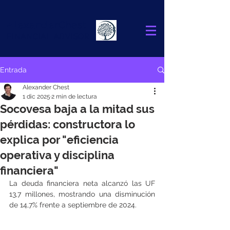
Alexander
Chest
FINANCIAL ADVISOR
Entrada
Alexander Chest
1 dic 2025
2 min de lectura
Socovesa baja a la mitad sus
pérdidas: constructora lo
explica por "eficiencia
operativa y disciplina
financiera"
La deuda financiera neta alcanzó las UF 
13,7 millones, mostrando una disminución 
de 14,7% frente a septiembre de 2024.