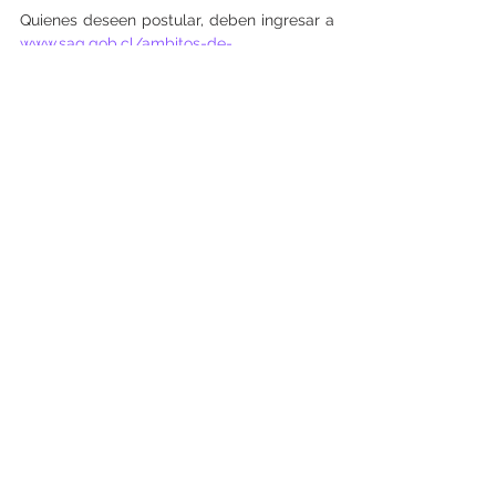
Quienes deseen postular, deben ingresar a 
www.sag.gob.cl/ambitos-de-
accion/autorizacion-de-terceros-en-la-
verificacion-de-solicitudes-de-subdivision-
de-predios-rusticos
Ver todo
Entradas recientes