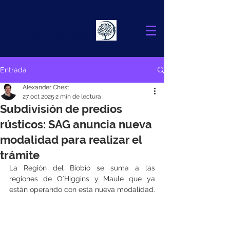
Alexander
Chest
FINANCIAL ADVISOR
Entrada
Alexander Chest
27 oct 2025
2 min de lectura
Subdivisión de predios
rústicos: SAG anuncia nueva
modalidad para realizar el
trámite
La Región del Biobío se suma a las 
regiones de O´Higgins y Maule que ya 
están operando con esta nueva modalidad.