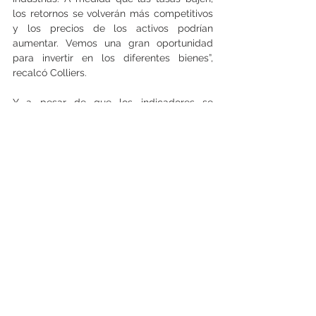
los retornos se volverán más competitivos 
y los precios de los activos podrían 
aumentar. Vemos una gran oportunidad 
para invertir en los diferentes bienes”, 
recalcó Colliers.
Y a pesar de que los indicadores se 
encuentran muy alejados de los valores 
prepandemia, donde oscilaban en torno a 
5,2% y 5,5%, desde la consultora detallaron 
que la tendencia a la baja que se ha 
observado en los últimos períodos va a 
seguir presente.
Para el período octubre-diciembre de 
2024, Colliers estima que las diferentes 
tasas van a presentar una leve baja, 
debido principalmente a las diferentes 
variables macro, como las tasas libres de 
riesgo y el riesgo de mercado, 
influenciados tanto por la recuperación 